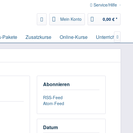
Service/Hilfe
Mein Konto
0,00 € *
s-Pakete
Zusatzkurse
Online-Kurse
Unterrichtsmateri

Abonnieren
RSS-Feed
Atom-Feed
Datum