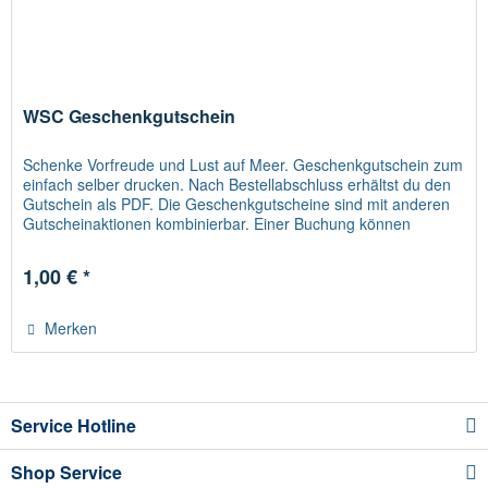
WSC Geschenkgutschein
Schenke Vorfreude und Lust auf Meer. Geschenkgutschein zum
einfach selber drucken. Nach Bestellabschluss erhältst du den
Gutschein als PDF. Die Geschenkgutscheine sind mit anderen
Gutscheinaktionen kombinierbar. Einer Buchung können
mehrere Gutscheine hinzugefügt werden. Der
Geschenkgutschein kann in unserem Shop oder bei uns, vor
1,00 € *
Ort im WSC, für alle Kurse, Waren und...
Merken
Service Hotline
Shop Service