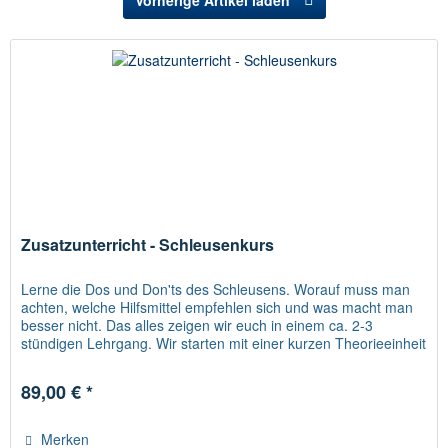
Vorherige Artikel laden
Zusatzunterricht - Schleusenkurs
Lerne die Dos und Don'ts des Schleusens. Worauf muss man
achten, welche Hilfsmittel empfehlen sich und was macht man
besser nicht. Das alles zeigen wir euch in einem ca. 2-3
stündigen Lehrgang. Wir starten mit einer kurzen Theorieeinheit
im WSC und fahren dann gemeinsam zwei Schleusen zu Tal,
nach kurzer Rast im Remstal danach wieder zu Berg. Die
89,00 € *
Teilnehmerzahl ist auf 4...
Merken