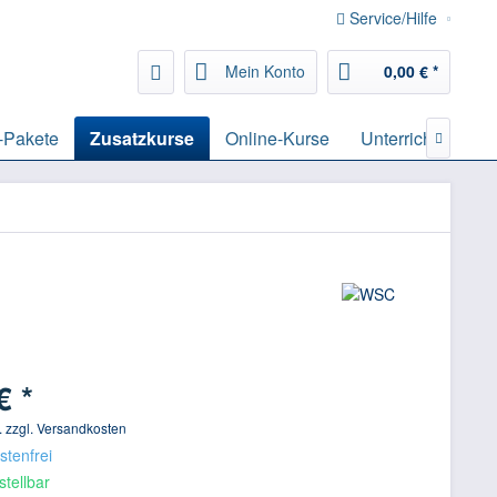
Service/Hilfe
Mein Konto
0,00 € *
-Pakete
Zusatzkurse
Online-Kurse
Unterrichtsmateri

€ *
f. zzgl. Versandkosten
tenfrei
stellbar