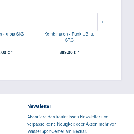
n - 0 bis SKS
Kombination - Funk UBI u.
Paket - S
SRC
,00 € *
399,00 € *
469
Newsletter
Abonniere den kostenlosen Newsletter und
verpasse keine Neuigkeit oder Aktion mehr von
WasserSportCenter am Neckar.