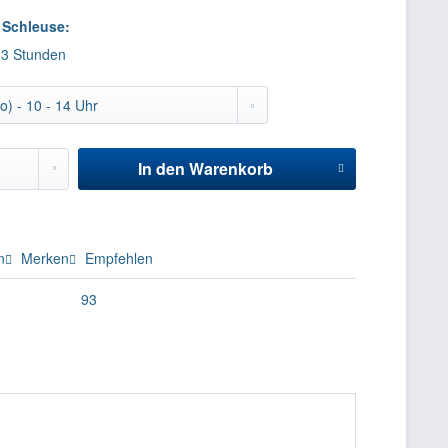
 Schleuse:
2-3 Stunden
In den
Warenkorb
n
Merken
Empfehlen
93