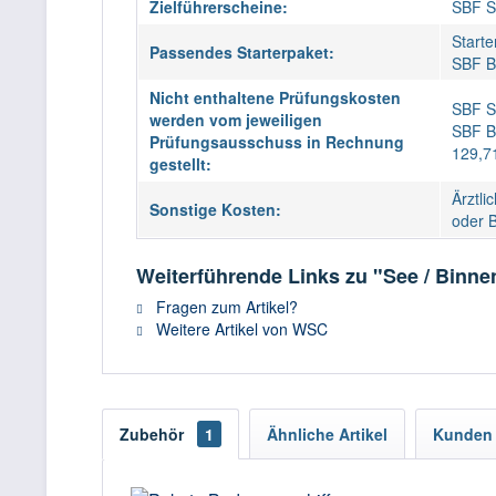
Zielführerscheine:
SBF S
Starte
Passendes Starterpaket:
SBF B
Nicht enthaltene Prüfungskosten
SBF Se
werden vom jeweiligen
SBF B
Prüfungsausschuss in Rechnung
129,7
gestellt:
Ärztli
Sonstige Kosten:
oder 
Weiterführende Links zu "See / Binne
Fragen zum Artikel?
Weitere Artikel von WSC
Zubehör
1
Ähnliche Artikel
Kunden 