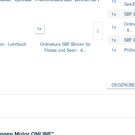
1x
See/B
1x
SBF B
Onlin
1x
1x
1x
- 8...
1x
SBF 
or - Lehrbuch
Onlinekurs SBF Binnen für
SBF Binne
1x
Prüfu
Flüsse und Seen - 8...
Übungs
GEGENÜBE
Binnen Motor ONLINE"