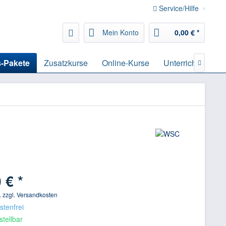
Service/Hilfe
Mein Konto
0,00 € *
-Pakete
Zusatzkurse
Online-Kurse
Unterrichtsmateri

 € *
f. zzgl. Versandkosten
tenfrei
stellbar