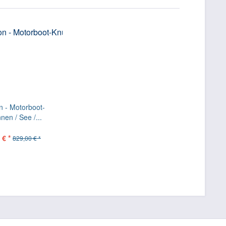
n - Motorboot-
nen / See /...
 € *
829,00 € *